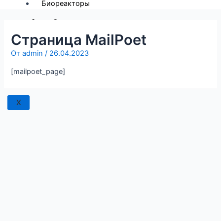
Биореакторы
Способы оплаты
О компании
Страница MailPoet
Другой регион
От
admin
/
26.04.2023
Контакты
[mailpoet_page]
X