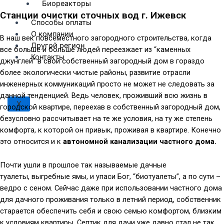
Биореакторы
Станции очистки сточных вод г. Ижевск
Способы оплаты
О компании
В наш век повсеместного загородного строительства, когда
Другой регион
все больше и больше людей переезжает из “каменных
Контакты
джунглей” в свой собственный загородный дом в гораздо
более экологически чистые районы, развитие отрасли
инженерных коммуникаций просто не может не следовать за
данной тенденцией. Ведь человек, проживший всю жизнь в
X
городской квартире, переехав в собственный загородный дом,
безусловно рассчитывает на те же условия, на ту же степень
комфорта, к которой он привык, проживая в квартире. Конечно
это относится и к
автономной канализации частного дома.
Почти ушли в прошлое так называемые дачные
туалеты, выгребные ямы, и упаси Бог, “биотуалеты”, а по сути –
ведро с сеном. Сейчас даже при использовании частного дома
для дачного проживания только в летний период, собственник
старается обеспечить себя и свою семью комфортом, близким
к условиям квартиры. Септик для дачи уже давно стал не так