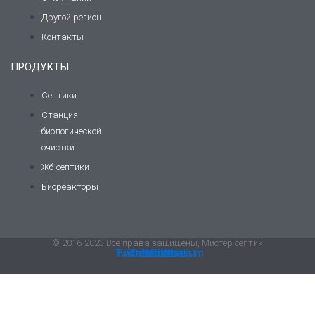
Другой регион
Контакты
ПРОДУКТЫ
Септики
Станция
биологической
очистки
Жб-септики
Биореакторы
© 2016-2023 Все права защищены, Мистер септик
Twitter
Facebook
Dribbble
Youtube
Pinterest
Medium