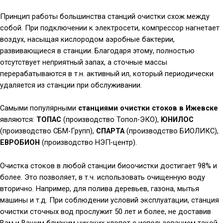
Принцип работы большинства станций очистки схож между
собой. При подключении к электросети, компрессор нагнетает
воздух, насыщая кислородом аэробные бактерии,
развивающиеся в станции. Благодаря этому, полностью
отсутствует неприятный запах, а сточные массы
перерабатываются в т.н. активный ил, который периодически
удаляется из станции при обслуживании.
Самыми популярными
станциями очистки стоков в Ижевске
являются:
ТОПАС
(производство Топол-ЭКО),
ЮНИЛОС
(производство СБМ-Групп),
СПАРТА
(производство БИОЛИКС),
ЕВРОБИОН
(производство НЭП-центр).
Очистка стоков в любой станции биоочистки достигает 98% и
более. Это позволяет, в т.ч. использовать очищенную воду
вторично. Например, для полива деревьев, газона, мытья
машины и т.д. При соблюдении условий эксплуатации, станция
очистки сточных вод прослужит 50 лет и более, не доставив
Вам и Вашим близким никаких хлопот с использованием такой