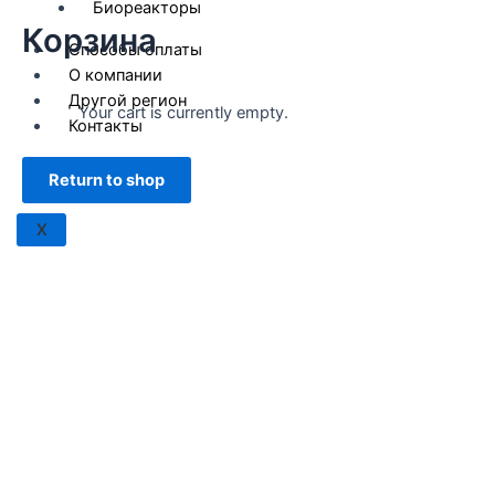
Биореакторы
Корзина
Способы оплаты
О компании
Другой регион
Your cart is currently empty.
Контакты
Return to shop
X