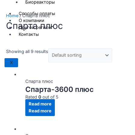
Биореакторы
Способы оплаты
Home
/ Спарта плюс
О компании
Спарта плюс
Другой регион
Контакты
Showing all 9 results
Ценовой фильтр
В продаже
(0)
X
Текстовый поиск
Product tags
Спарта плюс
Спарта-3600 плюс
Product tags
Rated
0
out of 5
Read more
Read more