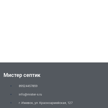
Мистер септик
89524457859
info@mister-s.ru
г. Ижевск, ул. Красноармейская, 127