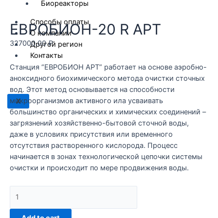
Биореакторы
Способы оплаты
ЕВРОБИОН-20 R АРТ
О компании
327000,00
₽
Другой регион
Контакты
Станция “ЕВРОБИОН АРТ” работает на основе аэробно-
аноксидного биохимического метода очистки сточных
вод. Этот метод основывается на способности
микроорганизмов активного ила усваивать
X
большинство органических и химических соединений –
загрязнений хозяйственно-бытовой сточной воды,
даже в условиях присутствия или временного
отсутствия растворенного кислорода. Процесс
начинается в зонах технологической цепочки системы
очистки и происходит по мере продвижения воды.
ЕВРОБИОН-20
R
АРТ