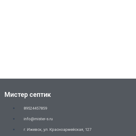
Мистер септик
89524457859
info@mister-s.ru
г. Ижевск, ул. Красноармейская, 127