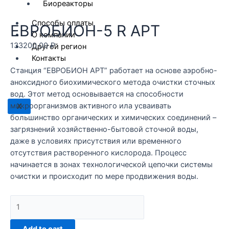
Биореакторы
Способы оплаты
ЕВРОБИОН-5 R АРТ
О компании
133200,00
₽
Другой регион
Контакты
Станция “ЕВРОБИОН АРТ” работает на основе аэробно-
аноксидного биохимического метода очистки сточных
вод. Этот метод основывается на способности
микроорганизмов активного ила усваивать
X
большинство органических и химических соединений –
загрязнений хозяйственно-бытовой сточной воды,
даже в условиях присутствия или временного
отсутствия растворенного кислорода. Процесс
начинается в зонах технологической цепочки системы
очистки и происходит по мере продвижения воды.
ЕВРОБИОН-5
R
АРТ