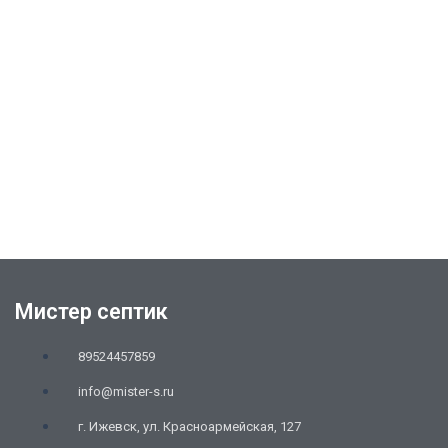
Мистер септик
89524457859
info@mister-s.ru
г. Ижевск, ул. Красноармейская, 127