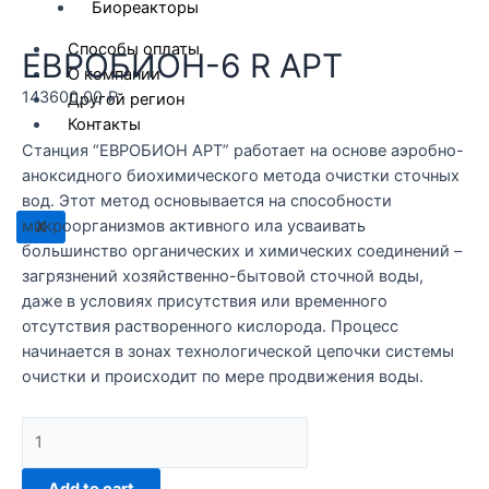
Биореакторы
Способы оплаты
ЕВРОБИОН-6 R АРТ
О компании
143600,00
₽
Другой регион
Контакты
Станция “ЕВРОБИОН АРТ” работает на основе аэробно-
аноксидного биохимического метода очистки сточных
вод. Этот метод основывается на способности
микроорганизмов активного ила усваивать
X
большинство органических и химических соединений –
загрязнений хозяйственно-бытовой сточной воды,
даже в условиях присутствия или временного
отсутствия растворенного кислорода. Процесс
начинается в зонах технологической цепочки системы
очистки и происходит по мере продвижения воды.
ЕВРОБИОН-6
R
АРТ