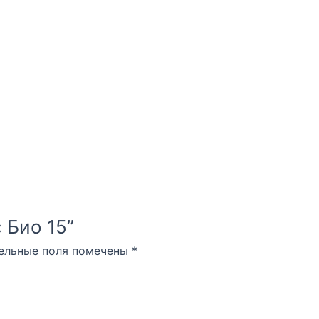
с Био 15”
ельные поля помечены
*