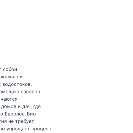
т собой
окально и
 водостоков.
помощью насосов
ичаются
домов и дач, где
во Евролос-Био
гия не требует
ьно упрощает процесс