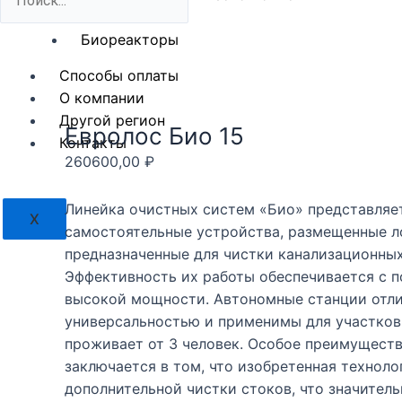
Жб-септики
Биореакторы
Способы оплаты
О компании
Другой регион
Евролос Био 15
Контакты
260600,00
₽
Линейка очистных систем «Био» представляе
X
самостоятельные устройства, размещенные л
предназначенные для чистки канализационных
Эффективность их работы обеспечивается с 
высокой мощности. Автономные станции отл
универсальностью и применимы для участков 
проживает от 3 человек. Особое преимущест
заключается в том, что изобретенная техноло
дополнительной чистки стоков, что значител