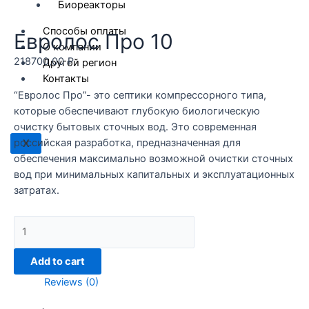
Биореакторы
Способы оплаты
Евролос Про 10
О компании
218700,00
₽
Другой регион
Контакты
“Евролос Про”- это септики компрессорного типа,
которые обеспечивают глубокую биологическую
очистку бытовых сточных вод. Это современная
российская разработка, предназначенная для
X
обеспечения максимально возможной очистки сточных
вод при минимальных капитальных и эксплуатационных
затратах.
Евролос
Про
10
Add to cart
quantity
Reviews (0)