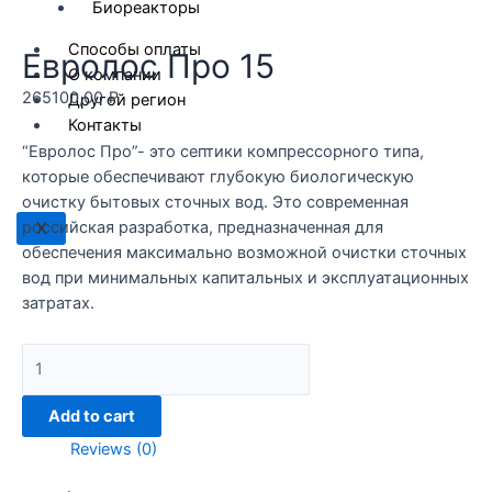
Биореакторы
Способы оплаты
Евролос Про 15
О компании
265100,00
₽
Другой регион
Контакты
“Евролос Про”- это септики компрессорного типа,
которые обеспечивают глубокую биологическую
очистку бытовых сточных вод. Это современная
российская разработка, предназначенная для
X
обеспечения максимально возможной очистки сточных
вод при минимальных капитальных и эксплуатационных
затратах.
Евролос
Про
15
Add to cart
quantity
Reviews (0)