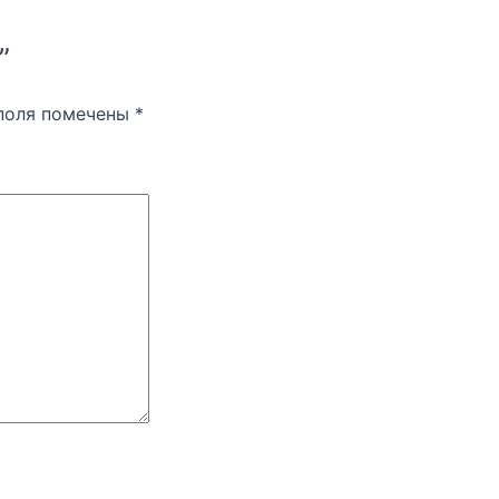
”
поля помечены
*