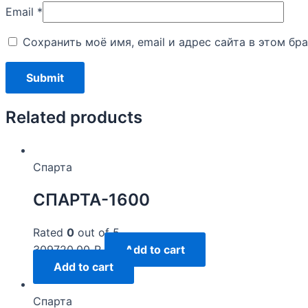
Email
*
Сохранить моё имя, email и адрес сайта в этом б
Related products
Спарта
СПАРТА-1600
Rated
0
out of 5
309720,00
₽
Add to cart
Add to cart
Спарта