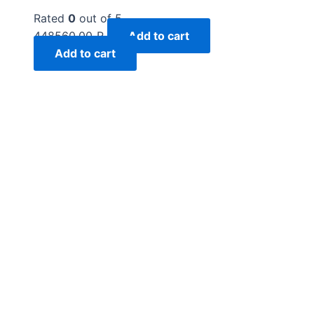
Rated
0
out of 5
448560,00
₽
Add to cart
Add to cart