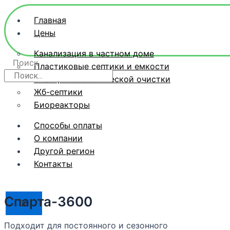
Главная
Цены
Канализация в частном доме
Поиск
Пластиковые септики и емкости
Станции биологической очистки
Жб-септики
Биореакторы
Способы оплаты
О компании
Другой регион
Контакты
Спарта-3600
X
Подходит для постоянного и сезонного