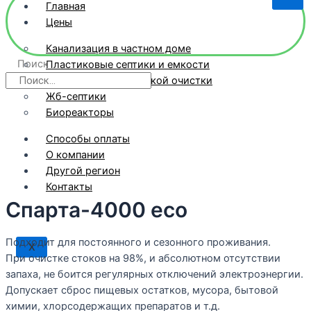
Главная
Цены
Канализация в частном доме
Поиск
Пластиковые септики и емкости
Станции биологической очистки
Жб-септики
Биореакторы
Способы оплаты
О компании
Другой регион
Контакты
Спарта-4000 eco
Подходит для постоянного и сезонного проживания.
X
При очистке стоков на 98%, и абсолютном отсутствии
запаха, не боится регулярных отключений электроэнергии.
Допускает сброс пищевых остатков, мусора, бытовой
химии, хлорсодержащих препаратов и т.д.