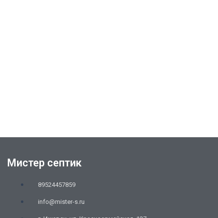
Мистер септик
89524457859
info@mister-s.ru