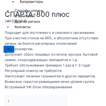
Биореакторы
Способы оплаты
СПАРТА-800 плюс
О компании
249200,00
₽
Другой регион
Контакты
Подходит для постоянного и сезонного проживания.
При очистке стоков на 98%, и абсолютном отсутствии
запаха, не боится регулярных отключений
электроэнергии.
X
Допускает сброс пищевых остатков, мусора, бытовой
химии, хлорсодержащих препаратов и т.д.
Требует обслуживания примерно 1 раз в 1-3 года!
Регулярный осмотр не требуется.
Уничтожает личинки гельминтов и других паразитов.
Возможно скрытое размещение ниже уровня грунта.
Встроенный УФ-блок обеззараживания
СПАРТА-800
плюс